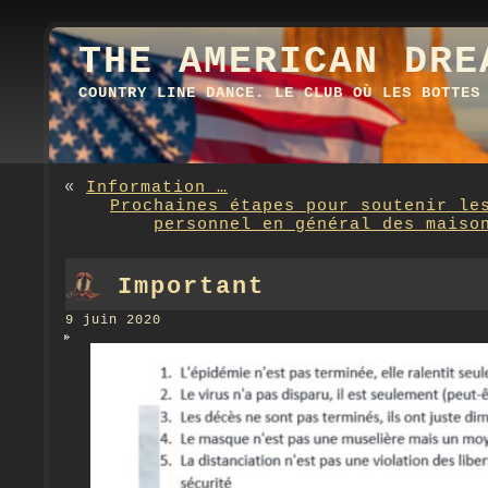
THE AMERICAN DRE
COUNTRY LINE DANCE. LE CLUB OÙ LES BOTTES
«
Information …
Prochaines étapes pour soutenir le
personnel en général des maiso
Important
9 juin 2020