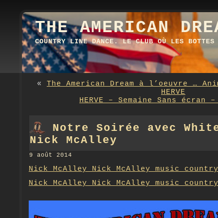
THE AMERICAN DRE
COUNTRY LINE DANCE. LE CLUB OÙ LES BOTTES
«
The American Dream à l’oeuvre … Ani
HERVE
HERVE – Semaine Sans écran –
Notre Soirée avec Whit
Nick McAlley
9 août 2014
Nick McAlley Nick McAlley music countr
Nick McAlley Nick McAlley music countr