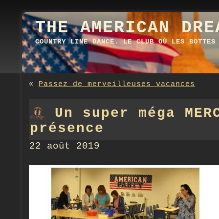
THE AMERICAN DRE
COUNTRY LINE DANCE. LE CLUB OÙ LES BOTTES
«
Passez de merveilleuses vacances
Un super méga MER
présence
22 août 2019