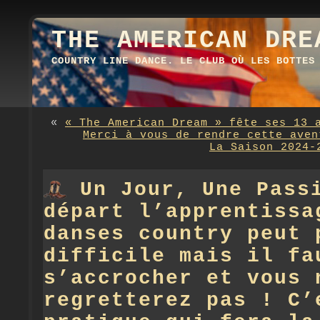
THE AMERICAN DRE
COUNTRY LINE DANCE. LE CLUB OÙ LES BOTTES
«
« The American Dream » fête ses 13 
Merci à vous de rendre cette aven
La Saison 2024-
Un Jour, Une Pass
départ l’apprentissa
danses country peut 
difficile mais il fa
s’accrocher et vous 
regretterez pas ! C’