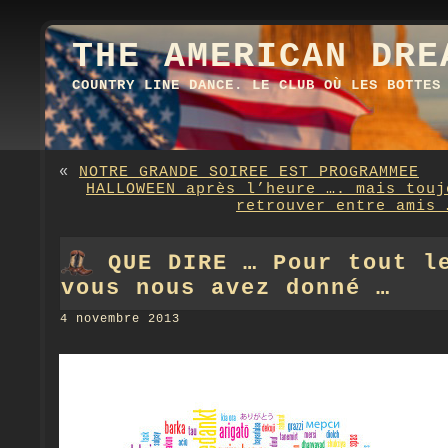
THE AMERICAN DRE
COUNTRY LINE DANCE. LE CLUB OÙ LES BOTTES
«
NOTRE GRANDE SOIREE EST PROGRAMMEE
HALLOWEEN après l’heure …. mais touj
retrouver entre amis 
QUE DIRE … Pour tout l
vous nous avez donné …
4 novembre 2013