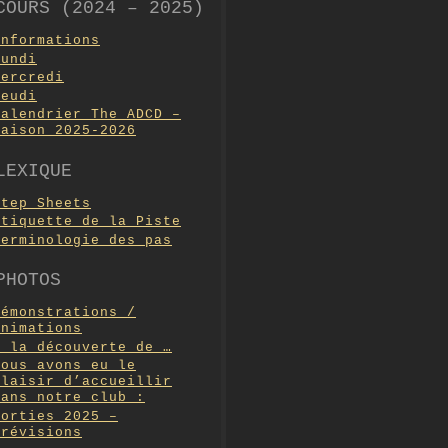
COURS (2024 – 2025)
Informations
Lundi
Mercredi
Jeudi
Calendrier The ADCD –
Saison 2025-2026
LEXIQUE
Step Sheets
Etiquette de la Piste
Terminologie des pas
PHOTOS
Démonstrations /
Animations
A la découverte de …
Nous avons eu le
plaisir d’accueillir
dans notre club :
Sorties 2025 –
Prévisions