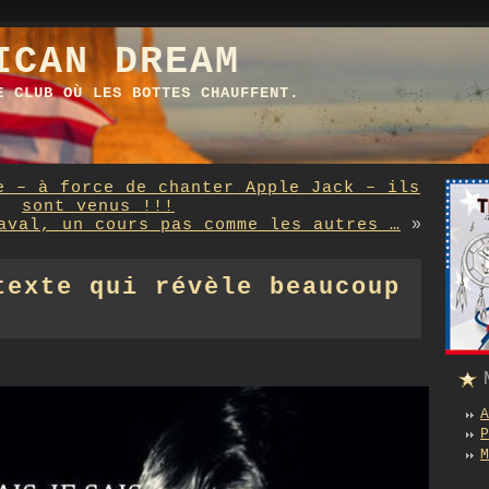
ICAN DREAM
E CLUB OÙ LES BOTTES CHAUFFENT.
e – à force de chanter Apple Jack – ils
sont venus !!!
aval, un cours pas comme les autres …
»
texte qui révèle beaucoup