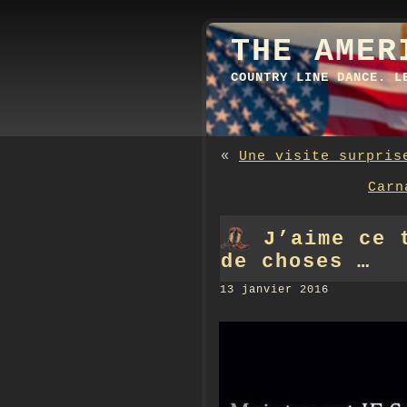
THE AMER
COUNTRY LINE DANCE. L
«
Une visite surpris
Carn
J’aime ce 
de choses …
13 janvier 2016