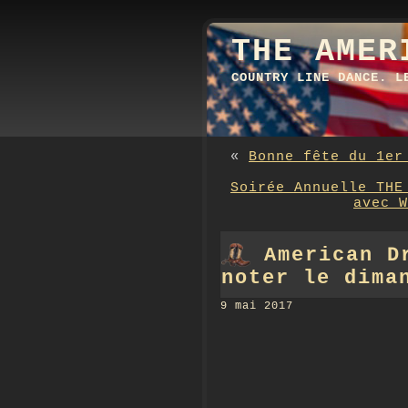
THE AMER
COUNTRY LINE DANCE. L
«
Bonne fête du 1er
Soirée Annuelle THE
avec W
American D
noter le dima
9 mai 2017