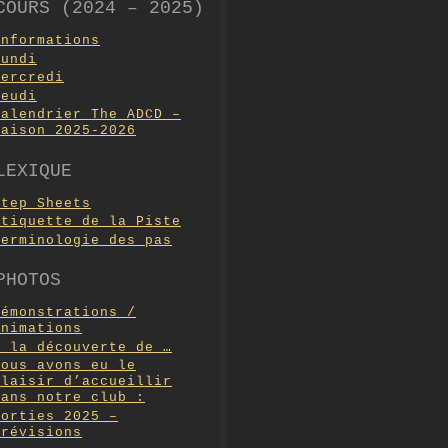
COURS (2024 – 2025)
Informations
Lundi
Mercredi
Jeudi
Calendrier The ADCD –
Saison 2025-2026
LEXIQUE
Step Sheets
Etiquette de la Piste
Terminologie des pas
PHOTOS
Démonstrations /
Animations
A la découverte de …
Nous avons eu le
plaisir d’accueillir
dans notre club :
Sorties 2025 –
Prévisions