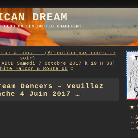
ICAN DREAM
E CLUB OÙ LES BOTTES CHAUFFENT.
 mai à tous …. (Attention pas cours ce
soir)
 ADCD Samedi 7 Octobre 2017 à 19 H 30′
hite Falcon & Route 66
»
ream Dancers – Veuillez
nche 4 Juin 2017 …