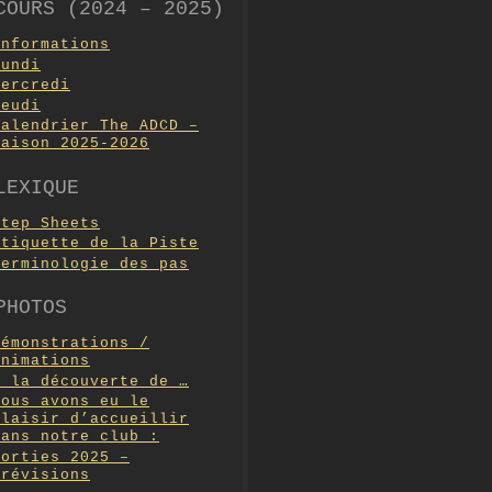
COURS (2024 – 2025)
Informations
Lundi
Mercredi
Jeudi
Calendrier The ADCD –
Saison 2025-2026
LEXIQUE
Step Sheets
Etiquette de la Piste
Terminologie des pas
PHOTOS
Démonstrations /
Animations
A la découverte de …
Nous avons eu le
plaisir d’accueillir
dans notre club :
Sorties 2025 –
Prévisions