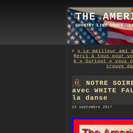
THE AMER
COUNTRY LINE DANCE. L
«
« Le meilleur ami 
Merci à tous pour vo
& « Surtout » vous n
trouve da
NOTRE SOIR
avec WHITE FA
la danse
23 septembre 2017