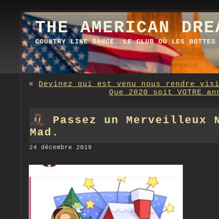
THE AMERICAN DRE
COUNTRY LINE DANCE. LE CLUB OÙ LES BOTTES
«
Devinez qui est venu nous rendre vis
Que 2020 soit VOTRE an
Passez un Merveilleux 
Mad.
24 décembre 2019