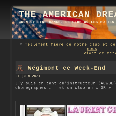
THE AMERICAN DRE
COUNTRY LINE DANCE. LE CLUB OÙ LES BOTTES
«
Tellement fière de notre club et de
nous
Vivez de mer
Wégimont ce Week-End
21 juin 2024
J’y suis en tant qu’instructeur (ACWDB
chorégraphes … et un club en « OR »